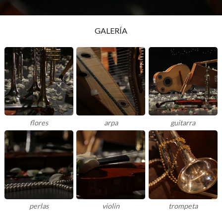
GALERÍA
flores
arpa
guitarra
perlas
violin
trompeta